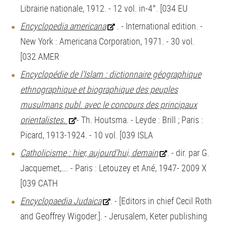
Librairie nationale, 1912. - 12 vol. in-4°. [034 EU
Encyclopedia americana
. - International edition. -
New York : Americana Corporation, 1971. - 30 vol.
[032 AMER
Encyclopédie de l’Islam : dictionnaire géographique
ethnographique et biographique des peuples
musulmans publ. avec le concours des principaux
orientalistes.
- Th. Houtsma. - Leyde : Brill ; Paris :
Picard, 1913-1924. - 10 vol. [039 ISLA
Catholicisme : hier, aujourd’hui, demain
. - dir. par G.
Jacquemet,…. - Paris : Letouzey et Ané, 1947- 2009 X
[039 CATH
Encyclopaedia Judaica
. - [Editors in chief Cecil Roth
and Geoffrey Wigoder.]. - Jerusalem, Keter publishing