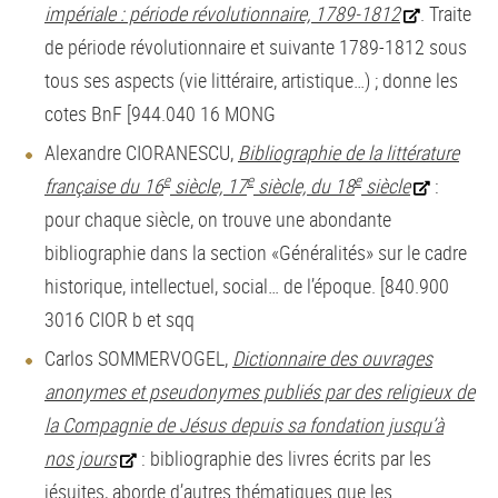
impériale : période révolutionnaire, 1789-1812
. Traite
de période révolutionnaire et suivante 1789-1812 sous
tous ses aspects (vie littéraire, artistique…) ; donne les
cotes BnF [944.040 16 MONG
Alexandre CIORANESCU,
Bibliographie de la littérature
e
e
e
française du 16
siècle, 17
siècle, du 18
siècle
:
pour chaque siècle, on trouve une abondante
bibliographie dans la section «Généralités» sur le cadre
historique, intellectuel, social… de l’époque. [840.900
3016 CIOR b et sqq
Carlos SOMMERVOGEL,
Dictionnaire des ouvrages
anonymes et pseudonymes publiés par des religieux de
la Compagnie de Jésus depuis sa fondation jusqu’à
nos jours
: bibliographie des livres écrits par les
jésuites, aborde d’autres thématiques que les