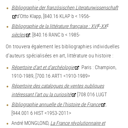
Bibliographie der französischen Literaturwissenschaft
d’Otto Klapp, [840.16 KLAP b < 1956-
e
e
Bibliographie de la littérature française : XVI
-XX
siècles
, [840.16 RANC b < 1985-
On trouvera également les bibliographies individuelles
d’auteurs spécialisées en art, littérature ou histoire :
Répertoire d’art et d’archéologie
. Paris : Champion,
1910-1989, [700.16 ART1 <1910-1989>
Répertoire des catalogues de ventes publiques
intéressant l’art ou la curiosité
[708.016 LUGT
Bibliographie annuelle de l’histoire de France
,
[944.001 6 HIST <1953-2011>
André MONGLOND,
La France révolutionnaire et