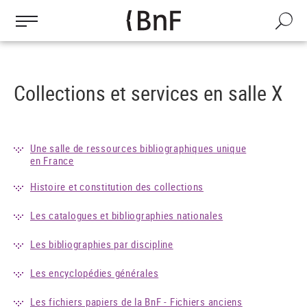
Gestion des cookies
Aller
au
Recherch
contenu
principal
Collections et services en salle X
Une salle de ressources bibliographiques unique
en France
Histoire et constitution des collections
Les catalogues et bibliographies nationales
Les bibliographies par discipline
Les encyclopédies générales
Les fichiers papiers de la BnF - Fichiers anciens