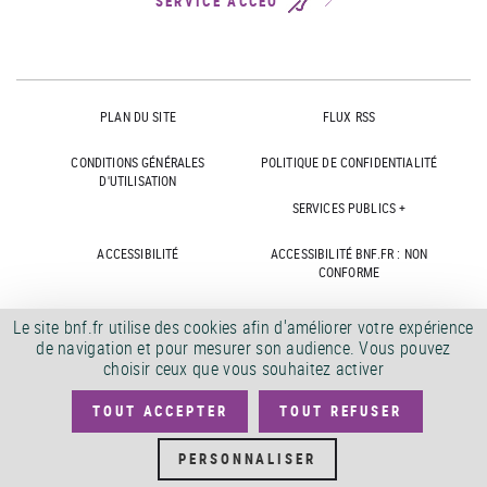
SERVICE ACCEO
PLAN DU SITE
FLUX RSS
CONDITIONS GÉNÉRALES
POLITIQUE DE CONFIDENTIALITÉ
D'UTILISATION
SERVICES PUBLICS +
ACCESSIBILITÉ
ACCESSIBILITÉ BNF.FR : NON
CONFORME
MARCHÉS PUBLICS
OFFRES D'EMPLOI
Le site bnf.fr utilise des cookies afin d'améliorer votre expérience
de navigation et pour mesurer son audience. Vous pouvez
DÉMATÉRIALISATION FACTURES
CRÉDITS
choisir ceux que vous souhaitez activer
TOUT ACCEPTER
TOUT REFUSER
©
2026
PERSONNALISER