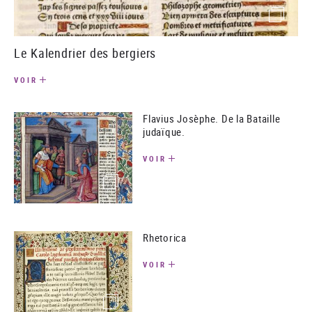
()image
Le Kalendrier des bergiers
VOIR
Flavius Josèphe. De la Bataille
judaïque.
VOIR
(image)
Rhetorica
VOIR
(image)