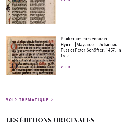
(image)
Psalterium cum canticis.
Hymni. [Mayence] : Johannes
Fust et Peter Schöffer, 1457. In-
folio
(image)
VOIR
VOIR THÉMATIQUE
LES ÉDITIONS ORIGINALES