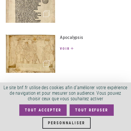
(image)
Apocalypsis
VOIR
(image)
Le site bnf.fr utilise des cookies afin d'améliorer votre expérience
Exercitium super Pater Noster
de navigation et pour mesurer son audience. Vous pouvez
choisir ceux que vous souhaitez activer
VOIR
TOUT ACCEPTER
TOUT REFUSER
(image)
PERSONNALISER