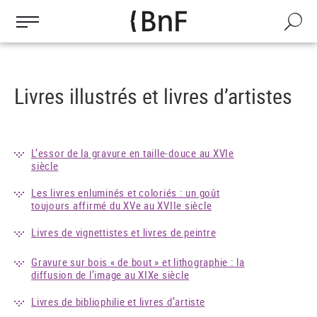
Gestion des cookies
Aller
au
Recherch
contenu
principal
Livres illustrés et livres d’artistes
L’essor de la gravure en taille-douce au XVIe
siècle
Les livres enluminés et coloriés : un goût
toujours affirmé du XVe au XVIIe siècle
Livres de vignettistes et livres de peintre
Gravure sur bois « de bout » et lithographie : la
diffusion de l’image au XIXe siècle
Livres de bibliophilie et livres d’artiste