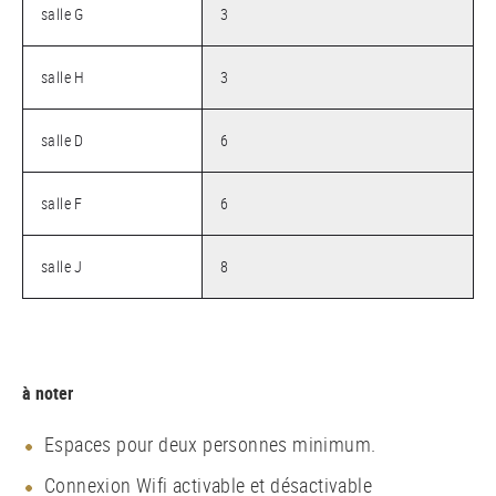
salle G
3
salle H
3
salle D
6
salle F
6
salle J
8
à noter
Espaces pour deux personnes minimum.
Connexion Wifi activable et désactivable