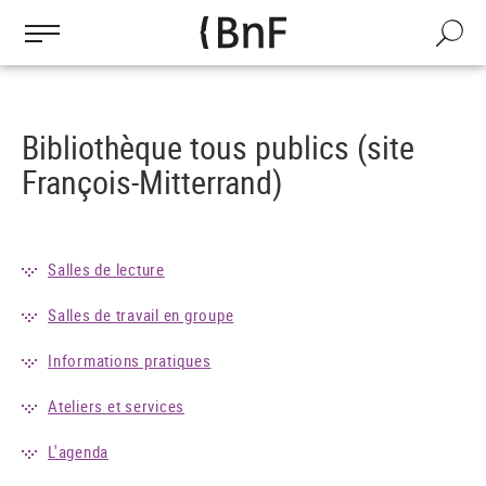
Gestion des cookies
Aller
au
Recherch
contenu
principal
Bibliothèque tous publics (site
François-Mitterrand)
Salles de lecture
Salles de travail en groupe
Informations pratiques
Ateliers et services
L'agenda