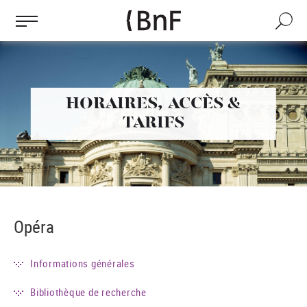
Gestion des cookies
Aller
au
Recherch
contenu
principal
HORAIRES,
ACCÈS
&
TARIFS
Opéra
Informations générales
Bibliothèque de recherche