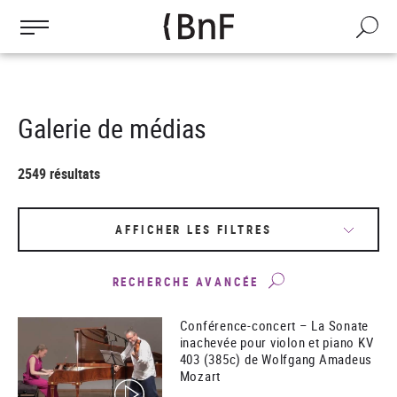
Gestion des cookies
Aller
au
Recherch
contenu
principal
Galerie de médias
2549 résultats
AFFICHER LES FILTRES
RECHERCHE AVANCÉE
Conférence-concert – La Sonate
inachevée pour violon et piano KV
403 (385c) de Wolfgang Amadeus
Mozart
(video)