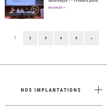
bibliothèque ? – Première partie
REGARDER
(video)
Pagination
1
2
3
4
5
Page
suivant
NOS IMPLANTATIONS