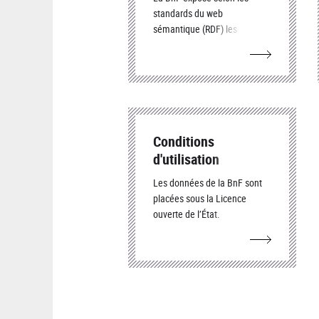
standards du web
sémantique (RDF) les
données de ses catalogues,
enrichies de liens vers des
jeux de données publiés sur
le web.
Conditions
d'utilisation
Les données de la BnF sont
placées sous la Licence
ouverte de l’État.