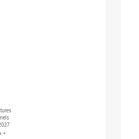
tures
nels
 2027
S