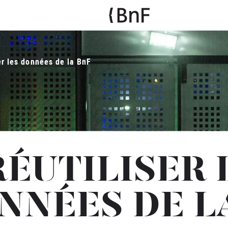
er les données de la BnF
RÉUTILISER 
NNÉES DE L