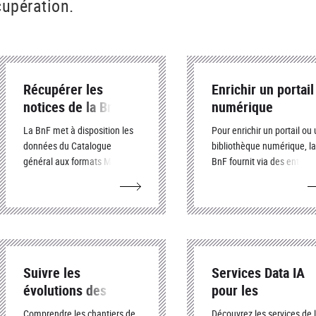
cupération.
Récupérer les
Enrichir un portail
notices de la BnF
numérique
La BnF met à disposition les
Pour enrichir un portail ou
données du Catalogue
bibliothèque numérique, la
général aux formats MARC
BnF fournit via des entrepô
selon différentes modalités :
OAI des sets de document
téléchargement de jeux de
numérisés ou de données 
données (produits) ou
format Dublin Core.
utilisation de services
(paniers, Z39.50, SRU).
Suivre les
Services Data IA
évolutions des
pour les
données
professionnels
Comprendre les chantiers de
Découvrez les services de 