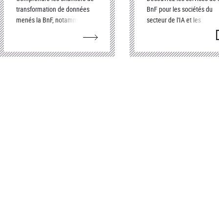
transformation de données
BnF pour les sociétés du
menés la BnF, notamment
secteur de l'IA et les
dans le cadre du programme
producteurs de contenus
(
f
Transition bibliographique.