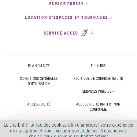
ESPACE PRESSE
LOCATION D’ESPACES ET TOURNAGES
SERVICE ACCEO
PLAN DU SITE
FLUX RSS
CONDITIONS GÉNÉRALES
POLITIQUE DE CONFIDENTIALITÉ
D'UTILISATION
SERVICES PUBLICS +
ACCESSIBILITÉ
ACCESSIBILITÉ BNF.FR : NON
CONFORME
MARCHÉS PUBLICS
OFFRES D'EMPLOI
Le site bnf.fr utilise des cookies afin d'améliorer votre expérience
de navigation et pour mesurer son audience. Vous pouvez
DÉMATÉRIALISATION FACTURES
CRÉDITS
choisir ceux que vous souhaitez activer