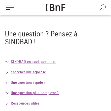
Gestion des cookies
Aller
au
Recherch
contenu
principal
Une question ? Pensez à
SINDBAD !
SINDBAD en quelques mots
chercher une réponse
Une question rapide ?
Une question plus complexe ?
Ressources utiles