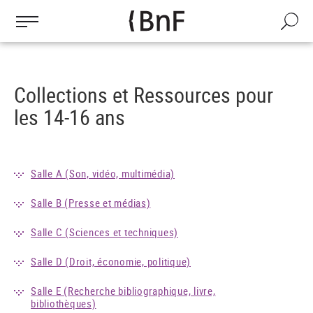
Gestion des cookies
Aller
au
Recherch
contenu
principal
Collections et Ressources pour
les 14-16 ans
Salle A (Son, vidéo, multimédia)
Salle B (Presse et médias)
Salle C (Sciences et techniques)
Salle D (Droit, économie, politique)
Salle E (Recherche bibliographique, livre,
bibliothèques)