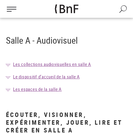
Gestion des cookies
Aller
au
Recherch
contenu
principal
Salle A - Audiovisuel
Les collections audiovisuelles en salle A
Le dispositif d’accueil de la salle A
Les espaces de la salle A
ÉCOUTER, VISIONNER,
EXPÉRIMENTER, JOUER, LIRE ET
CRÉER EN SALLE A