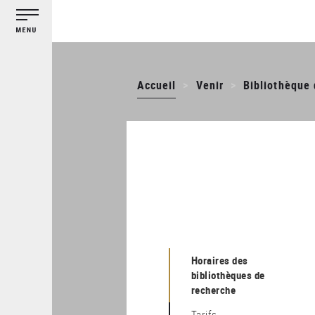
Gestion des cookies
Aller
au
contenu
principal
Accueil
Venir
Bibliothèque 
Horaires des
bibliothèques de
recherche
Tarifs