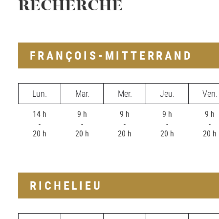
RECHERCHE
FRANÇOIS-MITTERRAND
Lun.
Mar.
Mer.
Jeu.
Ven.
14 h
9 h
9 h
9 h
9 h
-
-
-
-
-
20 h
20 h
20 h
20 h
20 h
RICHELIEU