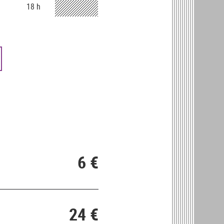
18 h
6 €
24 €