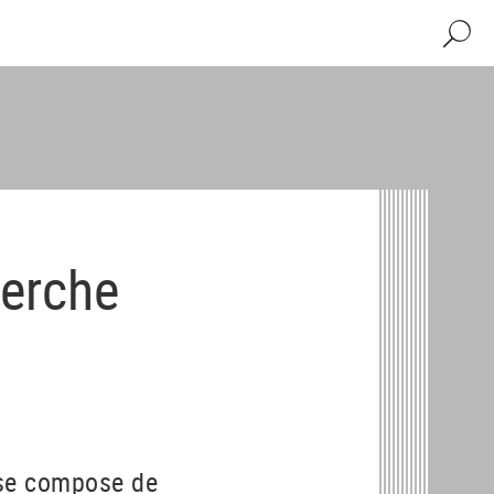
Recher
herche
 se compose de