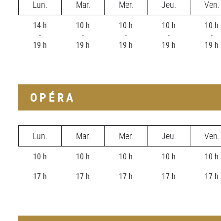
Lun.
Mar.
Mer.
Jeu.
Ven.
14 h
10 h
10 h
10 h
10 h
-
-
-
-
-
19 h
19 h
19 h
19 h
19 h
OPÉRA
Lun.
Mar.
Mer.
Jeu.
Ven.
10 h
10 h
10 h
10 h
10 h
-
-
-
-
-
17 h
17 h
17 h
17 h
17 h