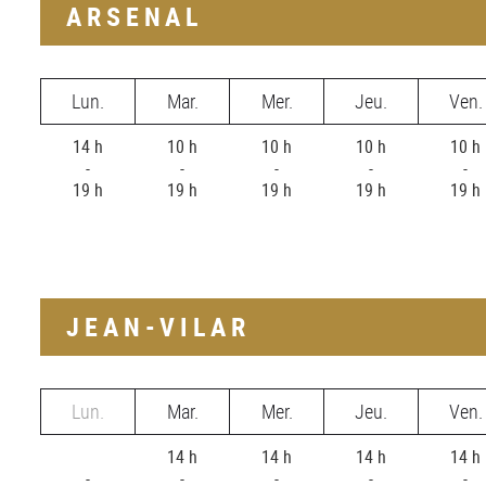
ARSENAL
Lun.
Mar.
Mer.
Jeu.
Ven.
14 h
10 h
10 h
10 h
10 h
-
-
-
-
-
19 h
19 h
19 h
19 h
19 h
JEAN-VILAR
Lun.
Mar.
Mer.
Jeu.
Ven.
14 h
14 h
14 h
14 h
-
-
-
-
-