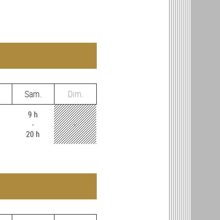
Sam.
Dim.
9 h
-
-
20 h