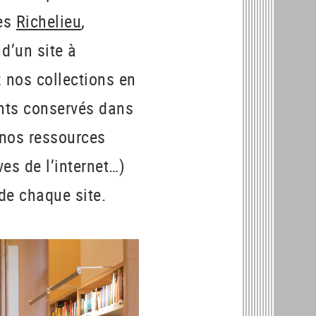
tes
Richelieu
,
t d’un site à
z nos collections en
ents conservés dans
 nos ressources
ves de l’internet…)
 de chaque site.