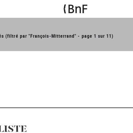
és (filtré par "François-Mitterrand" - page 1 sur 11)
LISTE