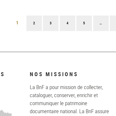
1
2
3
4
5
…
NS
NOS MISSIONS
La BnF a pour mission de collecter,
cataloguer, conserver, enrichir et
communiquer le patrimoine
documentaire national. La BnF assure