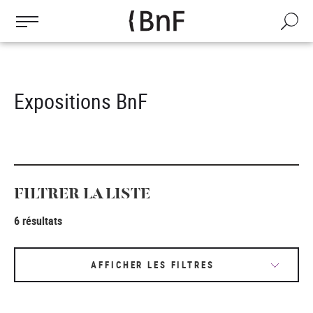
Gestion des cookies
Aller
au
Recherch
contenu
principal
Expositions BnF
FILTRER LA LISTE
6 résultats
AFFICHER LES FILTRES