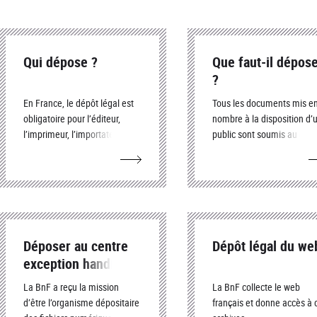
Qui dépose ?
Que faut-il dépos
?
En France, le dépôt légal est
Tous les documents mis e
obligatoire pour l’éditeur,
nombre à la disposition d’
l’imprimeur, l’importateur et
public sont soumis au dép
pour le producteur dans
légal
certains cas
Déposer au centre
Dépôt légal du we
exception handicap
La BnF a reçu la mission
La BnF collecte le web
d’être l’organisme dépositaire
français et donne accès à 