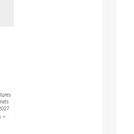
tures
nels
 2027
S