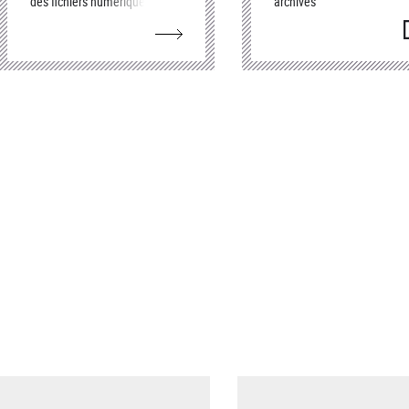
des fichiers numériques des
archives
éditeurs pour la réalisation
(
f
d’éditions adaptées aux
publics handicapés