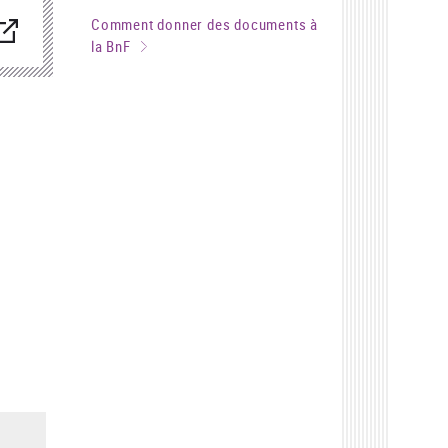
Comment donner des documents à
nouvelle
enêtre)
la BnF