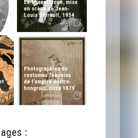
Le Misanthrope, mise
en scène de Jean-
Louis Barrault, 1954
image
image
Photographies de
costumes féminins
et
de l’empire austro-
hongrois, circa 1879
image
image
ages :