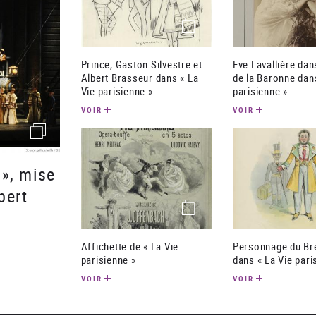
(image)
Prince, Gaston Silvestre et
Eve Lavallière dan
Albert Brasseur dans « La
de la Baronne dans
Vie parisienne »
parisienne »
VOIR
VOIR
()image
 », mise
bert
(image)
Affichette de « La Vie
Personnage du Bré
parisienne »
dans « La Vie pari
VOIR
VOIR