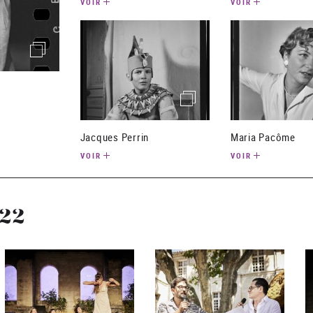
VOIR
VOIR
()image
(image)
Jacques Perrin
Maria Pacôme
VOIR
VOIR
22