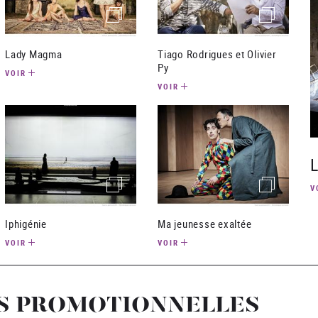
(image)
(image)
Lady Magma
Tiago Rodrigues et Olivier
Py
VOIR
VOIR
(image)
(image)
V
Iphigénie
Ma jeunesse exaltée
VOIR
VOIR
S PROMOTIONNELLES