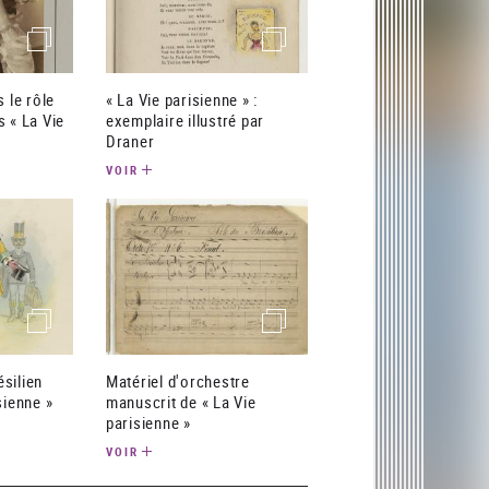
(image)
(image)
s le rôle
« La Vie parisienne » :
 « La Vie
exemplaire illustré par
Draner
VOIR
(image)
(image)
silien
Matériel d'orchestre
sienne »
manuscrit de « La Vie
parisienne »
VOIR