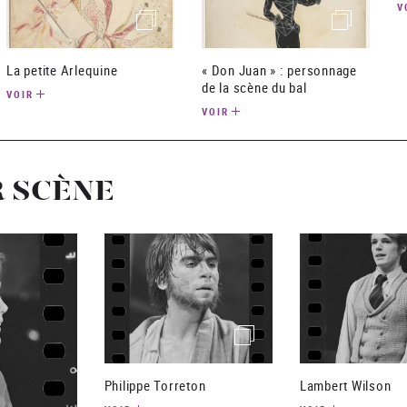
V
(image)
(image)
La petite Arlequine
« Don Juan » : personnage
de la scène du bal
VOIR
VOIR
R SCÈNE
(image)
Philippe Torreton
Lambert Wilson