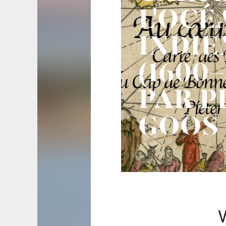
L'OCÉ
INDIE
(1600-
PAR P
GOOS
V