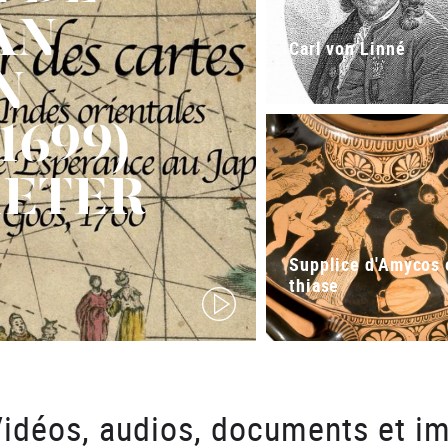
AN
Carl von Linné
N
1699)
IETER
Supplice d'Amycos 
thiase
video
idéos, audios, documents et im