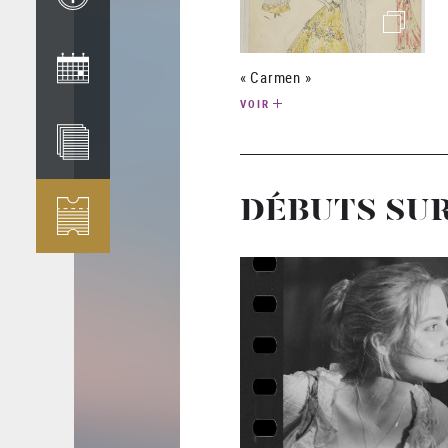
(image)
« Carmen »
VOIR
DÉBUTS SU