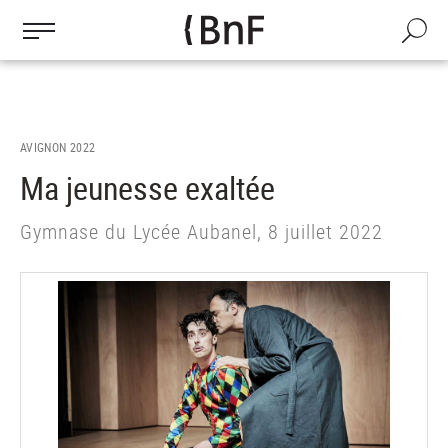
Gestion des cookies
Aller
au
Recherch
contenu
principal
AVIGNON 2022
Ma jeunesse exaltée
Gymnase du Lycée Aubanel, 8 juillet 2022