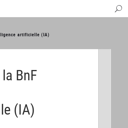
Recher
ligence artificielle (IA)
 la BnF
lle (IA)