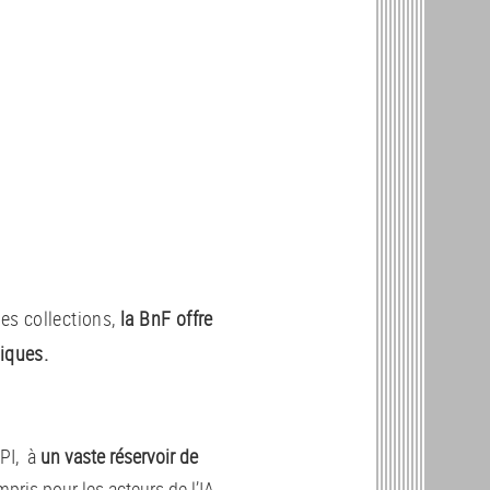
ses collections,
la BnF offre
niques.
API, à
un vaste réservoir de
mpris pour les acteurs de l’IA