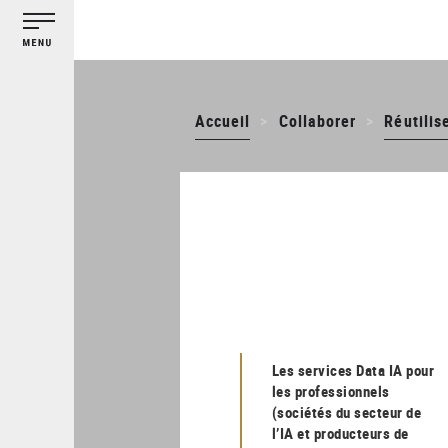
Gestion des cookies
Aller
au
contenu
principal
Accueil
Collaborer
Réutilis
Les services Data IA pour
les professionnels
(sociétés du secteur de
l’IA et producteurs de