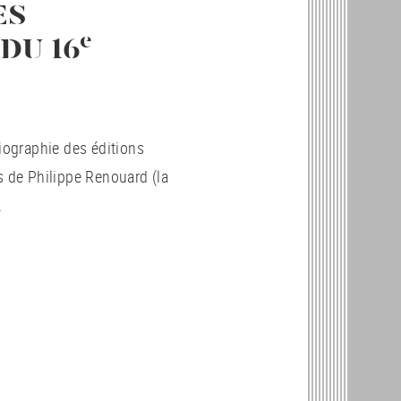
ES
e
DU 16
liographie des éditions
s de Philippe Renouard (la
.