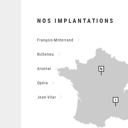
NOS IMPLANTATIONS
François-Mitterrand
Richelieu
Arsenal
Opéra
Jean-Vilar