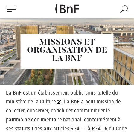
Gestion des cookies
Aller
au
Recherch
contenu
principal
MISSIONS ET
ORGANISATION DE
LA BNF
La BnF est un établissement public sous tutelle du
ministère de la Culture
. La BnF a pour mission de
collecter, conserver, enrichir et communiquer le
patrimoine documentaire national, conformément à
ses statuts fixés aux articles R341-1 à R341-6 du Code