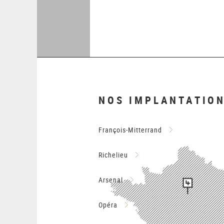
NOS IMPLANTATIO
François-Mitterrand
Richelieu
Arsenal
Opéra