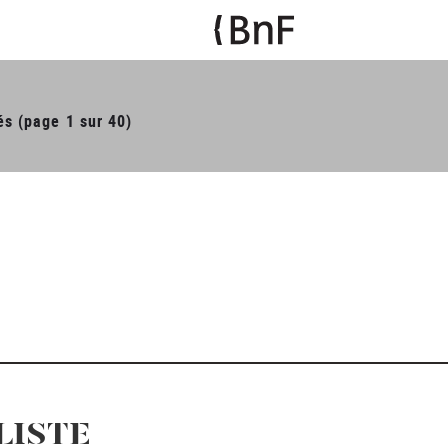
és (page 1 sur 40)
LISTE