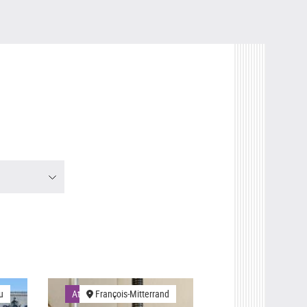
u
Ateliers
François-Mitterrand