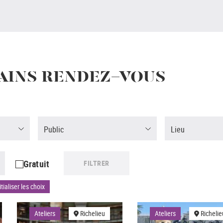
AINS RENDEZ-VOUS
Public
Lieu
Gratuit
FILTRER
tialiser les choix
Ateliers
Richelieu
Ateliers
Richelie