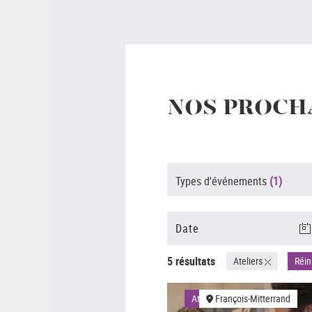
NOS PROCH
Types d'événements
(1)
5 résultats
Ateliers
Réini
Ateliers
François-Mitterrand