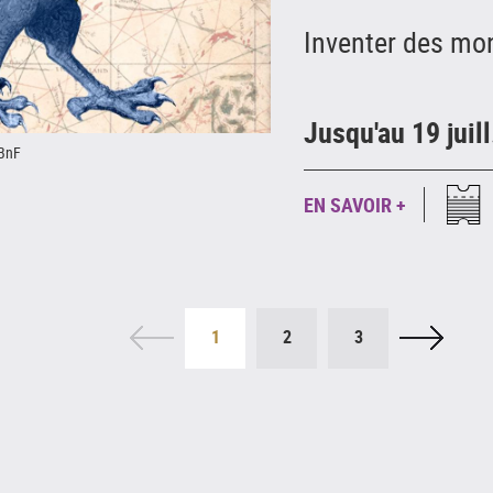
Inventer des mo
Jusqu'au 19 juil
 BnF
EN SAVOIR +
1
2
3