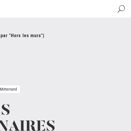
Recher
 par "Hors les murs")
-Mitterrand
ES
NAIRES