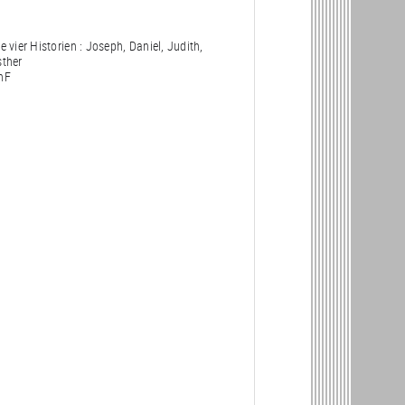
e vier Historien : Joseph, Daniel, Judith,
sther
nF