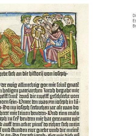
Di
E
B