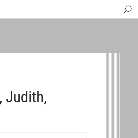
Recher
, Judith,