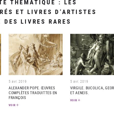
TE THÉMATIQUE : LES
RÉS ET LIVRES D’ARTISTES
E DES LIVRES RARES
e)
(image)
5 avr. 2019
5 avr. 2019
ALEXANDER POPE. ŒUVRES
VIRGILE. BUCOLICA, GEO
COMPLÈTES TRADUITTES EN
ET AENEIS.
FRANÇOIS
VOIR
VOIR