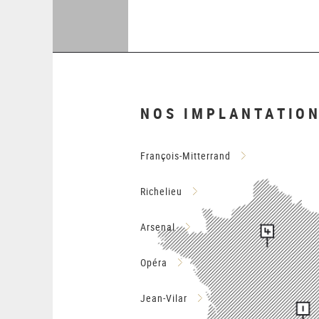
NOS IMPLANTATIO
François-Mitterrand
Richelieu
Arsenal
Opéra
Jean-Vilar