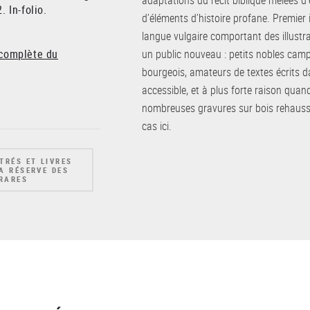
adaptations du récit biblique mêlées d’
. In-folio.
d’éléments d’histoire profane. Premier
langue vulgaire comportant des illustra
 complète du
un public nouveau : petits nobles camp
bourgeois, amateurs de textes écrits d
accessible, et à plus forte raison quand
nombreuses gravures sur bois rehauss
cas ici.
STRÉS ET LIVRES
LA RÉSERVE DES
 RARES