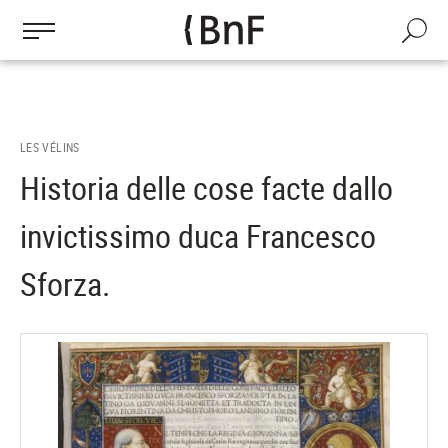
Gestion des cookies
Aller
au
Recherch
contenu
principal
LES VÉLINS
Historia delle cose facte dallo
invictissimo duca Francesco
Sforza.