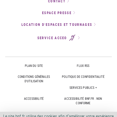
CONTACT
ESPACE PRESSE
LOCATION D’ESPACES ET TOURNAGES
SERVICE ACCEO
PLAN DU SITE
FLUX RSS
CONDITIONS GÉNÉRALES
POLITIQUE DE CONFIDENTIALITÉ
D'UTILISATION
SERVICES PUBLICS +
ACCESSIBILITÉ
ACCESSIBILITÉ BNF.FR : NON
CONFORME
MARCHÉS PUBLICS
OFFRES D'EMPLOI
Le site bnf.fr utilise des cookies afin d'améliorer votre expérience