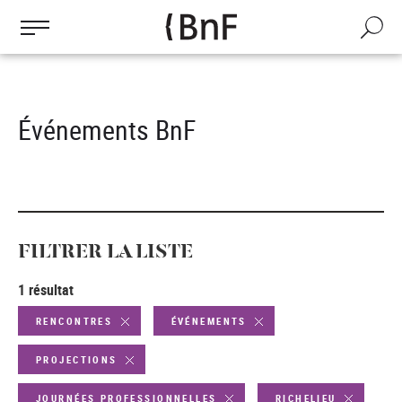
Gestion des cookies
Aller
au
Recherch
contenu
principal
Événements BnF
FILTRER LA LISTE
1 résultat
RENCONTRES
ÉVÉNEMENTS
PROJECTIONS
JOURNÉES PROFESSIONNELLES
RICHELIEU