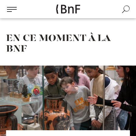
Gestion des cookies
Aller
au
Recherch
contenu
principal
EN CE MOMENT À LA
BNF