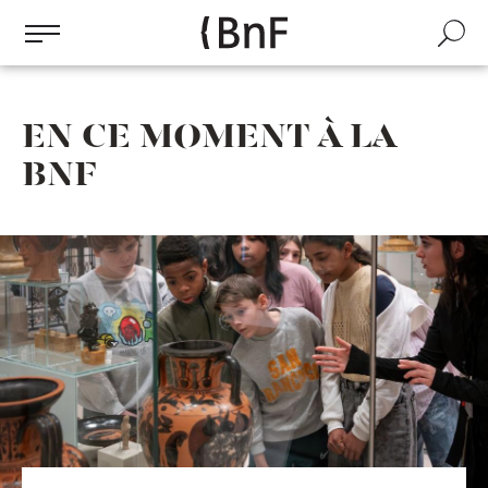
Gestion des cookies
Aller
au
Recherch
contenu
principal
EN CE MOMENT À LA
BNF