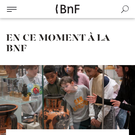
Gestion des cookies
Aller
au
Recherch
contenu
principal
EN CE MOMENT À LA
BNF