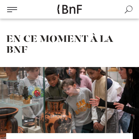
Gestion des cookies
Aller
au
Recherch
contenu
principal
EN CE MOMENT À LA
BNF