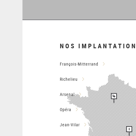
1
2
3
4
5
6
NOS IMPLANTATIO
François-Mitterrand
Richelieu
Arsenal
Opéra
Jean-Vilar