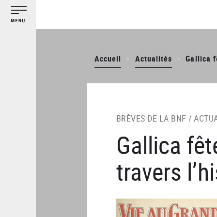
Gestion des cookies
Aller
au
contenu
principal
Accueil
Actualités
Gallica 
BRÈVES DE LA BNF /
ACTUA
Gallica fê
travers l’h