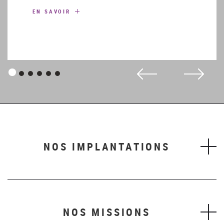
EN SAVOIR
Panneau
Panneau
Panneau
Panneau
Panneau
Panneau
1
2
3
4
5
6
NOS IMPLANTATIONS
NOS MISSIONS