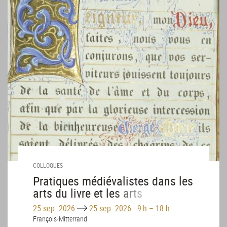
COLLOQUES
Pratiques médiévalistes dans les
arts du livre et les arts
décoratifs (1800-1950)
Until
25 sep. 2026
25 sep. 2026
-
9 h – 18 h
François-Mitterrand