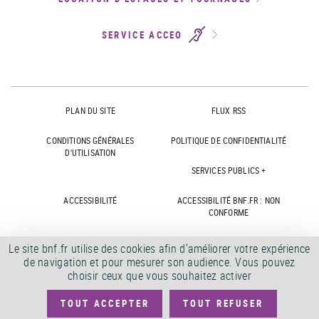
SERVICE ACCEO
PLAN DU SITE
FLUX RSS
CONDITIONS GÉNÉRALES
POLITIQUE DE CONFIDENTIALITÉ
D'UTILISATION
SERVICES PUBLICS +
ACCESSIBILITÉ
ACCESSIBILITÉ BNF.FR : NON
CONFORME
MARCHÉS PUBLICS
OFFRES D'EMPLOI
Le site bnf.fr utilise des cookies afin d'améliorer votre expérience
de navigation et pour mesurer son audience. Vous pouvez
DÉMATÉRIALISATION FACTURES
CRÉDITS
choisir ceux que vous souhaitez activer
TOUT ACCEPTER
TOUT REFUSER
©
2026