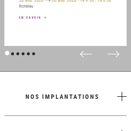
Richelieu
EN SAVOIR
Panneau
Panneau
Panneau
Panneau
Panneau
Panneau
1
2
3
4
5
6
NOS IMPLANTATIONS