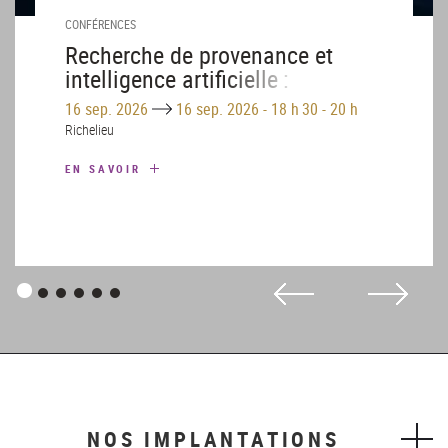
CONFÉRENCES
Recherche de provenance et
intelligence artificielle :
« Spolia »
Until
16 sep. 2026
16 sep. 2026
-
18 h 30 - 20 h
Richelieu
EN SAVOIR
Panneau
Panneau
Panneau
Panneau
Panneau
Panneau
1
2
3
4
5
6
NOS IMPLANTATIONS