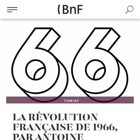
Gestion des cookies
Aller
au
Recherch
contenu
principal
TERMINÉ
LA RÉVOLUTION
FRANÇAISE DE 1966,
PAR ANTOINE