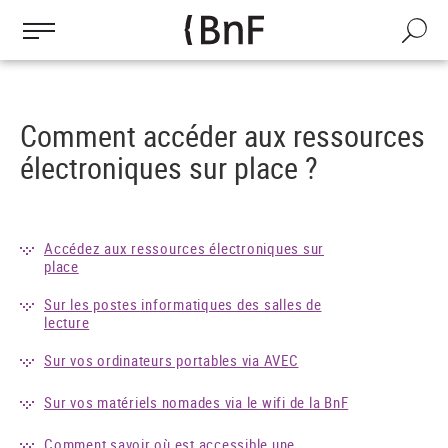
Gestion des cookies
Aller
au
Recherch
contenu
principal
Comment accéder aux ressources
électroniques sur place ?
Accédez aux ressources électroniques sur
place
Sur les postes informatiques des salles de
lecture
Sur vos ordinateurs portables via AVEC
Sur vos matériels nomades via le wifi de la BnF
Comment savoir où est accessible une