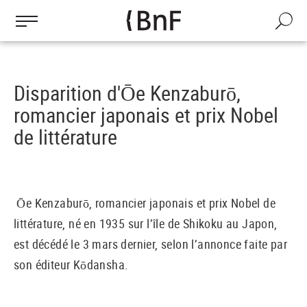
Gestion des cookies
Aller
au
Recherch
contenu
principal
Disparition d'Ōe Kenzaburō,
romancier japonais et prix Nobel
de littérature
Ōe Kenzaburō, romancier japonais et prix Nobel de
littérature, né en 1935 sur l’île de Shikoku au Japon,
est décédé le 3 mars dernier, selon l’annonce faite par
son éditeur K
ō
dansha.