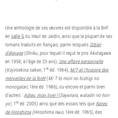
Une anthologie de ses œuvres est disponible à la BnF
en
salle G
du Haut de Jardin, ainsi que la plupart de ses
romans traduits en français, parmi lesquels
Gibier
d’élevage
(
Shiiku
, pour lequel il reçut le prix Akutagawa
en 1958, à l’âge de 23 ans),
Une affaire personnelle
re
(
Kojintekina taiken
, 1
éd. 1964),
M/T et l’histoire des
merveilles de la forêt
(
M/ T to mori no fushigi no
monogatari
, 1ère éd. 1986), ou encore et parmi bien
d’autres :
Adieu, mon livre !
(
Say
nara, watashi no hon
ō
re
yo!,
1
éd. 2005) ainsi que des essais tels que
Notes
de Hiroshima
(Hiroshima n
o
, 1ère éd. 1965), des
ōt