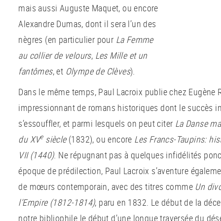
mais aussi Auguste Maquet, ou encore
Alexandre Dumas, dont il sera l’un des
nègres (en particulier pour
La Femme
au collier de velours
,
Les Mille et un
fantômes
, et
Olympe de Clèves
).
Dans le même temps, Paul Lacroix publie chez Eugène
impressionnant de romans historiques dont le succès ini
s’essouffler, et parmi lesquels on peut citer
La Danse mac
e
du XV
siècle
(1832), ou encore
Les Francs-Taupins: his
VII (1440)
. Ne répugnant pas à quelques infidélités pon
époque de prédilection, Paul Lacroix s’aventure égaleme
de mœurs contemporain, avec des titres comme
Un divo
l’Empire (1812-1814)
, paru en 1832. Le début de la déc
notre bibliophile le début d’une longue traversée du dése