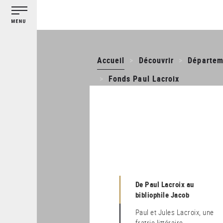
Gestion des cookies
Aller
au
contenu
principal
Accueil
Découvrir
Départem
Fonds Paul Lacroix
De Paul Lacroix au
bibliophile Jacob
Paul et Jules Lacroix, une
fratrie littéraire