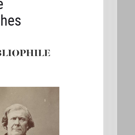
e
phes
BLIOPHILE