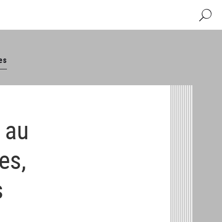
Recher
es
 au
es,
s