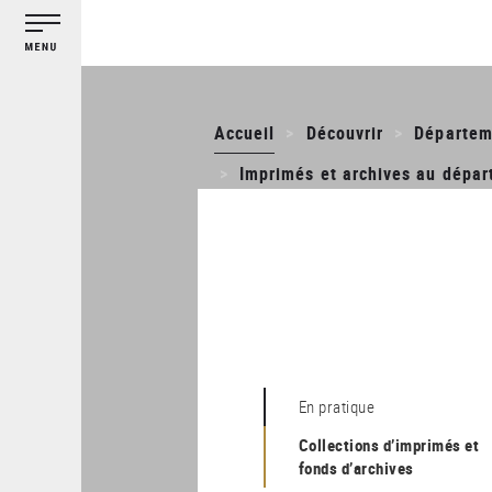
Gestion des cookies
Aller
au
contenu
principal
Accueil
Découvrir
Départeme
Imprimés et archives au dépar
En pratique
Collections d’imprimés et
fonds d’archives