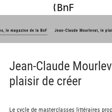
es, le magazine de la BnF
Jean-Claude Mourlevat, le plai
Jean-Claude Mourleva
plaisir de créer
Le cycle de masterclasses littéraires pro