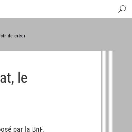
Recher
sir de créer
t, le
posé par la BnF,