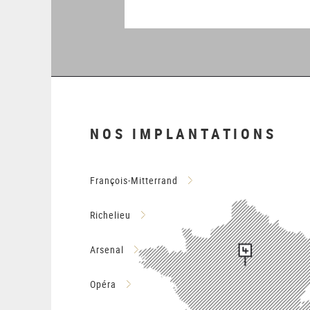
NOS IMPLANTATIONS
François-Mitterrand
Richelieu
Arsenal
Opéra