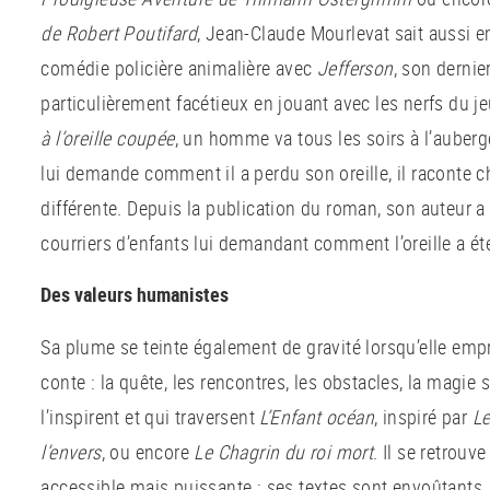
de Robert Poutifard
, Jean-Claude Mourlevat sait aussi e
comédie policière animalière avec
Jefferson
, son dernie
particulièrement facétieux en jouant avec les nerfs du j
à l’oreille coupée
, un homme va tous les soirs à l’auberge
lui demande comment il a perdu son oreille, il raconte c
différente. Depuis la publication du roman, son auteur a
courriers d’enfants lui demandant comment l’oreille a été
Des valeurs humanistes
Sa plume se teinte également de gravité lorsqu’elle em
conte : la quête, les rencontres, les obstacles, la magie 
l’inspirent et qui traversent
L’Enfant océan
, inspiré par
Le
l’envers
, ou encore
Le Chagrin du roi mort
. Il se retrouv
accessible mais puissante : ses textes sont envoûtants, s