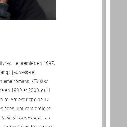
livres. Le premier, en 1997,
Mango jeunesse et
atrième romans,
L’Enfant
se en 1999 et 2000, qu’il
on œuvre est riche de 17
es âges. Souvent drôle et
ataille de Cornebique
,
La
re
La Troisième Vengeance