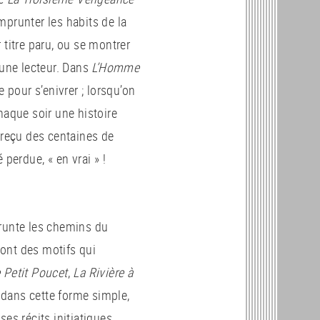
mprunter les habits de la
r titre paru, ou se montrer
eune lecteur. Dans
L’Homme
 pour s’enivrer ; lorsqu’on
haque soir une histoire
 reçu des centaines de
 perdue, « en vrai » !
prunte les chemins du
sont des motifs qui
 Petit Poucet
,
La Rivière à
e dans cette forme simple,
es récits initiatiques