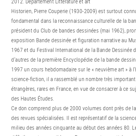
2012. Département Littérature et art
Historien, Pierre Couperie (1930-2009) est surtout conn
fondamental dans la reconnaissance culturelle de la ba
président du Club de bandes dessinées (mai 1962), pro
exposition Bande dessinée et figuration narrative au Mu
1967 et du Festival International de la Bande Dessinée 
d’autres de la première Encyclopédie de la bande dessin
1997 un cours hebdomadaire sur le « neuvième art » à l’
science-fiction, il a rassemblé un nombre très important
étrangères, rares en France, en vue de consacrer à ce suj
des Hautes Études.
Ce don comprend plus de 2000 volumes dont près de la 
des revues spécialisées. Il est représentatif de la scien
milieu des années cinquante au début des années 80. Le