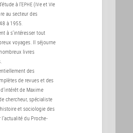
’étude à l’
(
e et
e
EPHE
IV
VI
ire au secteur des
948 à 1955.
t à s’intéresser tout
breux voyages. Il séjourne
 nombreux livres
.
entiellement des
mplètes de revues et des
s d’intérêt de Maxime
de chercheur, spécialiste
histoire et sociologie des
r l’actualité du Proche-