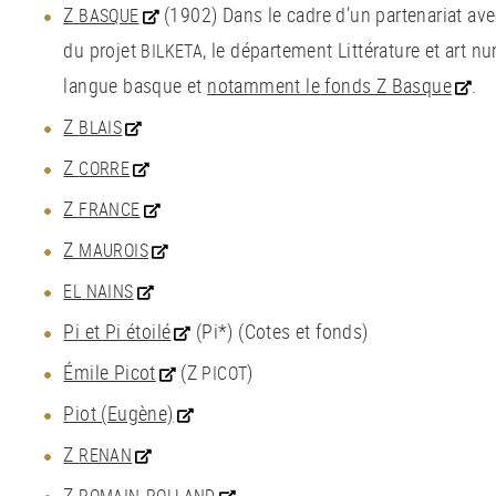
Z
(1902) Dans le cadre d’un partenariat ave
BASQUE
du projet
, le département Littérature et art 
BILKETA
langue basque et
notamment le fonds Z Basque
.
Z
BLAIS
Z
CORRE
Z
FRANCE
Z
MAUROIS
EL
NAINS
Pi et Pi étoilé
(Pi*) (Cotes et fonds)
Émile Picot
(Z
)
PICOT
Piot (Eugène)
Z
RENAN
Z
-