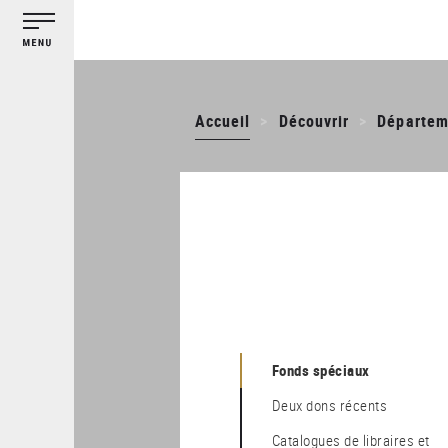
Gestion des cookies
Aller
au
contenu
principal
Accueil
Découvrir
Départem
Fonds spéciaux
Deux dons récents
catalogues de libraires et