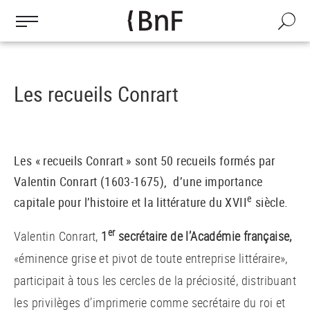
Gestion des cookies
Aller
au
Recherch
contenu
principal
Les recueils Conrart
Les « recueils Conrart » sont 50 recueils formés par
Valentin Conrart (1603-1675), d’une importance
e
capitale pour l’histoire et la littérature du XVII
siècle.
er
Valentin Conrart,
1
secrétaire de l’Académie française,
«éminence grise et pivot de toute entreprise littéraire»,
participait à tous les cercles de la préciosité, distribuant
les privilèges d’imprimerie comme secrétaire du roi et