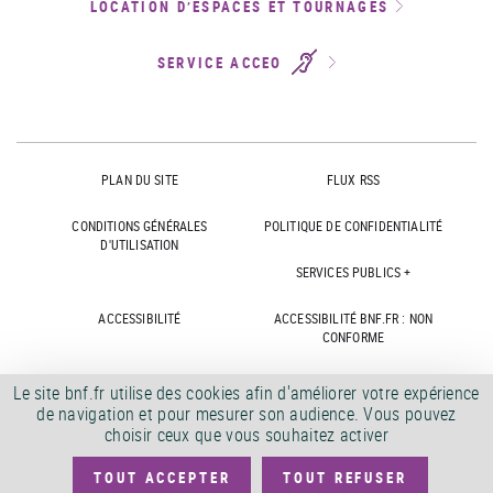
LOCATION D’ESPACES ET TOURNAGES
SERVICE ACCEO
PLAN DU SITE
FLUX RSS
CONDITIONS GÉNÉRALES
POLITIQUE DE CONFIDENTIALITÉ
D'UTILISATION
SERVICES PUBLICS +
ACCESSIBILITÉ
ACCESSIBILITÉ BNF.FR : NON
CONFORME
MARCHÉS PUBLICS
OFFRES D'EMPLOI
Le site bnf.fr utilise des cookies afin d'améliorer votre expérience
de navigation et pour mesurer son audience. Vous pouvez
DÉMATÉRIALISATION FACTURES
CRÉDITS
choisir ceux que vous souhaitez activer
TOUT ACCEPTER
TOUT REFUSER
©
2026