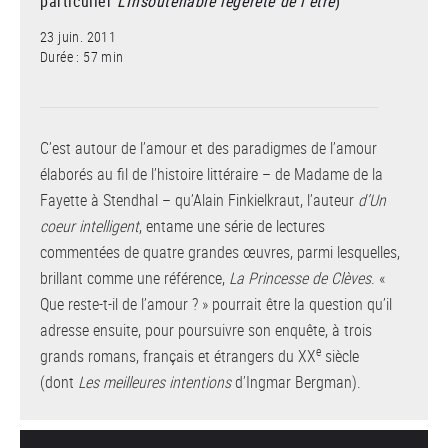
particulier
L’Insoutenable légèreté de l’être
)
23 juin. 2011
Durée : 57 min
C’est autour de l’amour et des paradigmes de l’amour
élaborés au fil de l’histoire littéraire – de Madame de la
Fayette à Stendhal – qu’Alain Finkielkraut, l’auteur
d’Un
coeur intelligent
, entame une série de lectures
commentées de quatre grandes œuvres, parmi lesquelles,
brillant comme une référence,
La Princesse de Clèves
. «
Que reste-t-il de l’amour ? » pourrait être la question qu’il
adresse ensuite, pour poursuivre son enquête, à trois
e
grands romans, français et étrangers du XX
siècle
(dont
Les meilleures intentions
d’Ingmar Bergman).