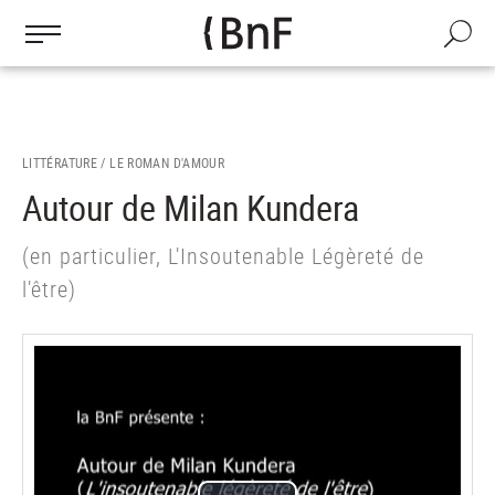
Gestion des cookies
Aller
au
Recherch
contenu
principal
LITTÉRATURE /
LE ROMAN D'AMOUR
Autour de Milan Kundera
(en particulier, L'Insoutenable Légèreté de
l'être)