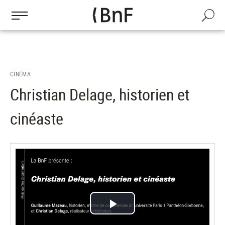
Gestion des cookies
Aller
au
Recherch
contenu
principal
CINÉMA
Christian Delage, historien et
cinéaste
Lire