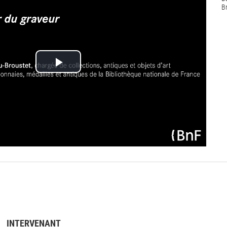
B
Play
Video
INTERVENANT