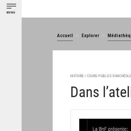
Gestion des cookies
Aller
au
contenu
principal
Accueil
Explorer
Médiathèq
HISTOIRE /
COURS PUBLICS D’ARCHÉOL
Dans l’atel