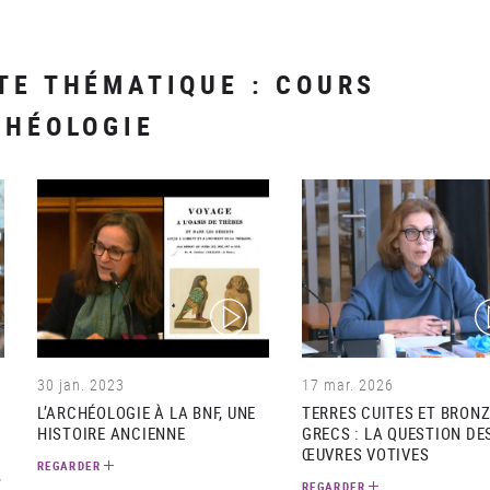
TE THÉMATIQUE : COURS
CHÉOLOGIE
(video)
(v
30 jan. 2023
17 mar. 2026
L’ARCHÉOLOGIE À LA BNF, UNE
TERRES CUITES ET BRON
HISTOIRE ANCIENNE
GRECS : LA QUESTION DE
ŒUVRES VOTIVES
REGARDER
,
REGARDER