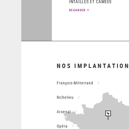
INTAILLES ET CAMÉES
REGARDER
NOS IMPLANTATIO
François-Mitterrand
Richelieu
Arsenal
Opéra