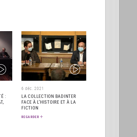
ideo)
(video)
6 déc. 2021
É :
LA COLLECTION BADINTER
T,
FACE À L’HISTOIRE ET À LA
FICTION
REGARDER