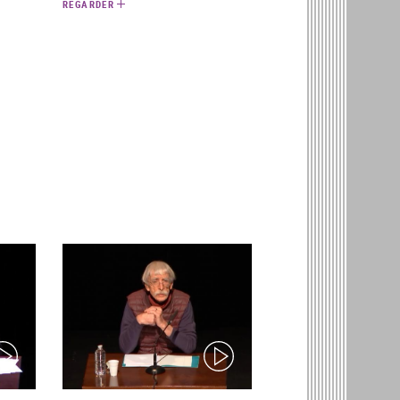
REGARDER
ideo)
(video)