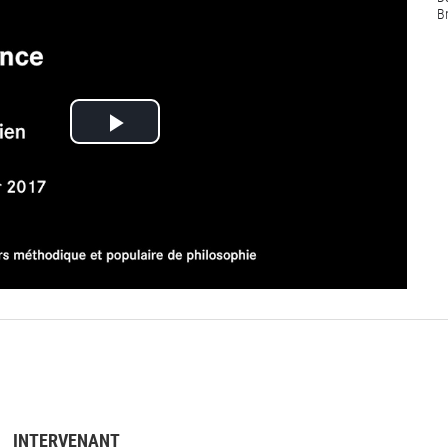
B
Lire
la
vidéo
INTERVENANT