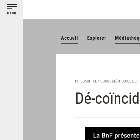
Gestion des cookies
Aller
au
contenu
principal
Accueil
Explorer
Médiathèq
PHILOSOPHIE /
COURS MÉTHODIQUE ET 
Dé-coïnci