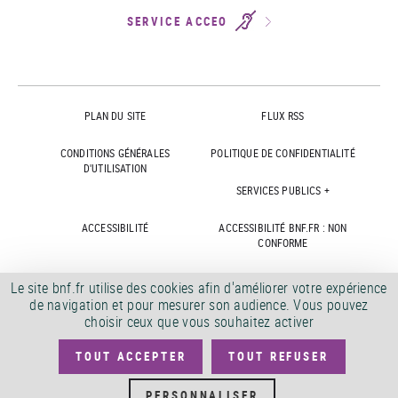
SERVICE ACCEO
PLAN DU SITE
FLUX RSS
CONDITIONS GÉNÉRALES
POLITIQUE DE CONFIDENTIALITÉ
D'UTILISATION
SERVICES PUBLICS +
ACCESSIBILITÉ
ACCESSIBILITÉ BNF.FR : NON
CONFORME
MARCHÉS PUBLICS
OFFRES D'EMPLOI
Le site bnf.fr utilise des cookies afin d'améliorer votre expérience
de navigation et pour mesurer son audience. Vous pouvez
DÉMATÉRIALISATION FACTURES
CRÉDITS
choisir ceux que vous souhaitez activer
TOUT ACCEPTER
TOUT REFUSER
©
2026
PERSONNALISER