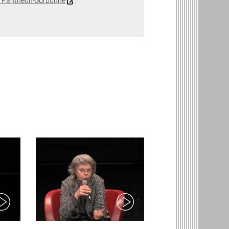
1 Panthéon-Sorbonne
.
ideo)
(video)