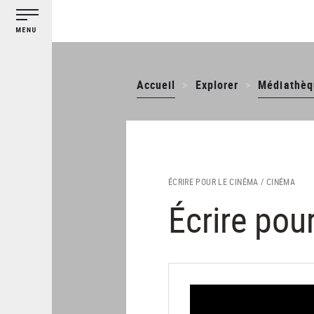
Gestion des cookies
Aller
au
contenu
principal
Accueil
Explorer
Médiathèq
ÉCRIRE POUR LE CINÉMA /
CINÉMA
Écrire pou