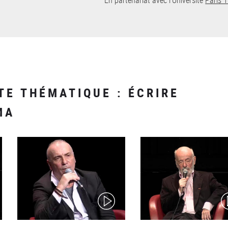
En partenariat avec l’Université
Paris 
TE THÉMATIQUE : ÉCRIRE
MA
(video)
(v