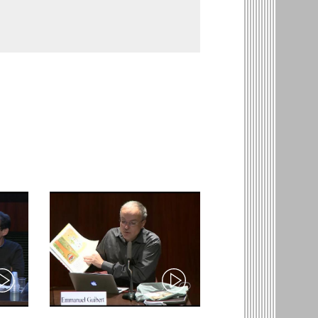
ideo)
(video)