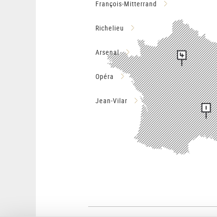
François-Mitterrand
Richelieu
Arsenal
Opéra
Jean-Vilar