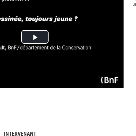
B
Lire
la
vidéo
INTERVENANT