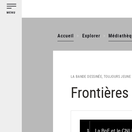
Gestion des cookies
Aller
au
contenu
principal
Accueil
Explorer
Médiathèq
LA BANDE DESSINÉE, TOUJOURS JEUNE 
Frontières