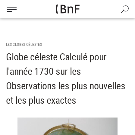
Gestion des cookies
Aller
au
Recherch
contenu
principal
LES GLOBES CÉLESTES
Globe céleste Calculé pour
l'année 1730 sur les
Observations les plus nouvelles
et les plus exactes